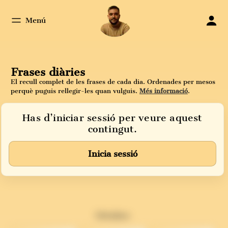
Menú
Frases diàries
El recull complet de les frases de cada dia. Ordenades per mesos
perquè puguis rellegir-les quan vulguis.
Més informació
.
Has d’iniciar sessió per veure aquest
contingut.
Inicia sessió
Octubre