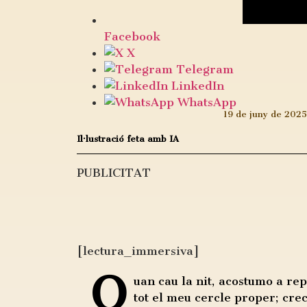
Facebook
X
Telegram
LinkedIn
WhatsApp
19 de juny de 2025
Il·lustració feta amb IA
PUBLICITAT
[lectura_immersiva]
Q
uan cau la nit, acostumo a re
tot el meu cercle proper; cre